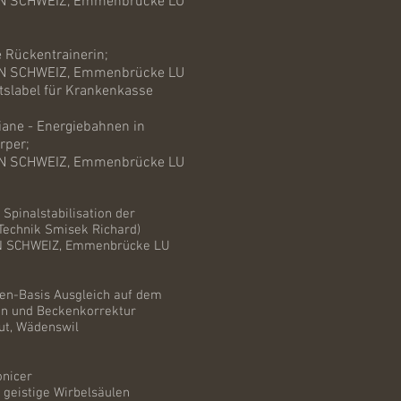
N SCHWEIZ, Emmenbrücke LU
e Rückentrainerin;
N SCHWEIZ, Emmenbrücke LU
ätslabel für Krankenkasse
idiane - Energiebahnen in
rper;
N SCHWEIZ, Emmenbrücke LU
- Spinalstabilisation der
(Technik Smisek Richard)
 SCHWEIZ, Emmenbrücke LU
len-Basis Ausgleich auf dem
en und Beckenkorrektur
tut, Wädenswil
onicer
 geistige Wirbelsäulen