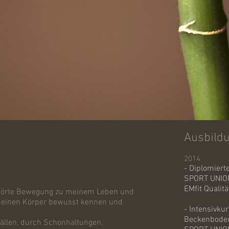
Ausbildu
2014
- Diplomierte
SPORT UNIO
EMfit Qualit
ehörte Bewegung zu meinem Leben und
meinen Körper bewusst kennen und
- Intensivk
Beckenbode
fällen, durch Schonhaltungen,