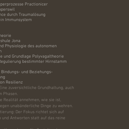
rperprozesse Practionicer
perswil
ance durch Traumalösung
dein Immunsystem
heorie
shule Jona
nd Physiologie des autonomen
m
de und Grundlage Polyvagaltheorie
Regulierung bestimmter Hirnstamm
 Bindungs- und Beziehungs-
ung
von Resilienz
ine zuversichtliche Grundhaltung, auch
en Phasen.
e Realität annehmen, wie sie ist,
 gegen unabänderliche Dinge zu wehren.
ierung: Der Fokus richtet sich auf
 und Antworten statt auf das reine