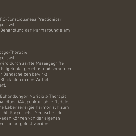
RS-Consciousness Practionicer
perswil
e Behandlung der Marmarpunkte am
sage-Therapie
perswil
 wird durch sanfte Massagegriffe
rbelgelenke gerichtet und somit eine
er Bandscheiben bewirkt.
 Blockaden in den Wirbeln
rt.
r Behandlungen Meridiale Therapie
handlung (Akupunktur ohne Nadeln)
ene Lebensenergie harmonisch zum
acht. Körperliche, Seelische oder
ckaden können von der eigenen
nergie aufgelöst werden.