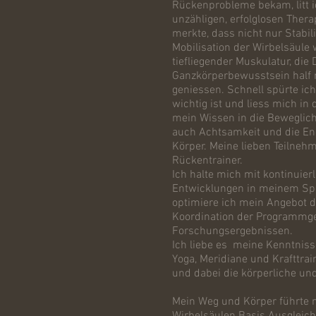
Rückenprobleme bekam, litt 
unzähligen, erfolglosen Thera
merkte, dass nicht nur Stabi
Mobilisation der Wirbelsäule 
tiefliegender Muskulatur, die
Ganzkörperbewusstsein half 
geniessen. Schnell spürte ich,
wichtig ist und liess mich in 
mein Wissen in die Bewegli
auch Achtsamkeit und die E
Körper. Meine lieben Teilneh
Rückentrainer.
Ich halte mich mit kontinuier
Entwicklungen in meinem Sp
optimiere ich mein Angebot 
Koordination der Programmges
Forschungsergebnissen.
Ich liebe es meine Kenntnisse
Yoga, Meridiane und Krafttrai
und dabei die körperliche un
Mein Weg und Körper führte 