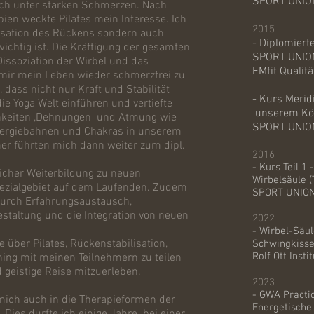
SPORT UNIO
ich unter starken Schmerzen. Nach
pien weckte Pilates mein Interesse. Ich
2015
lisation des Rückens sondern auch
- Diplomiert
wichtig ist. Die Kräftigung der gesamten
SPORT UNIO
 Dissoziation der Wirbel und das
EMfit Qualit
mir mein Leben wieder schmerzfrei zu
 dass nicht nur Kraft und Stabilität
- Kurs Mer
die Yoga Welt einführen und vertiefte
unserem Kö
chkeiten ,Dehnungen und Atmung wie
SPORT UNIO
nergiebahnen und Chakras in unserem
mer führten mich dann weiter zum dipl.
2016
- Kurs Teil 1 
licher Weiterbildung zu neuen
Wirbelsäule 
ezialgebiet auf dem Laufenden. Zudem
SPORT UNION
durch Erfahrungsaustausch,
taltung und die Integration von neuen
2022
- Wirbel-Säu
 über Pilates, Rückenstabilisation,
Schwingkiss
Rolf Ott Insti
ning mit meinen Teilnehmern zu teilen
d geistige Reise mitzuerleben.
2023
- GWA Practi
mich auch in die Therapieformen der
Energetische,